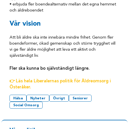
• erbjuda fler boendealternativ mellan det egna hemmet
och äldreboendet
Vår vision
Att bli äldre ska inte innebära mindre frihet. Genom fler
boendeformer, ökad gemenskap och större trygghet vill
vi ge fler äldre möjlighet att leva ett aktivt och
självständigt liv.
Fler ska kunna bo självständigt längre.
👉
Läs hela Liberalernas politik för Äldreomsorg i
Österåker.
Hälsa
Nyheter
Övrigt
Seniorer
Social Omsorg